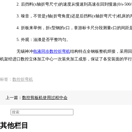
2. 后挡料(x轴折弯尺寸)的速度从慢速到高速在回到慢速(0/s-500
3. 噪音，不管是y轴(折弯角度)还是后挡料(x轴折弯尺寸)机床
4. 折板来举例，折c型钢的c口，拿游标卡尺分段测量c口的间距
5. 外观：油漆是否平整均匀。
无锡神冲
电液同步数控折弯机
结构特点全钢板整机焊接，采用回
机架经进口数控立体加工中心一次装夹加工成形，保证了各安装面的平行
标签：
数控折弯机
上一篇：
数控剪板机使用过程中会
其他栏目