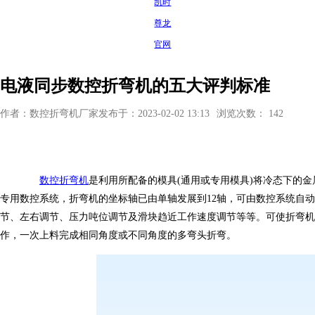
凯时
尊龙
官网
电液同步数控折弯机的五大评判标准
作者：数控折弯机厂家
发布于：2023-02-02 13:13
浏览次数： 142
数控折弯机
是利用所配备的模具(通用或专用模具)将冷态下的
专用数控系统，折弯机的坐标轴已由单轴发展到12轴，可由数控系统自
节、左右调节、压力吨位调节及滑块趋近工作速度调节等等。可使折弯机
作，一次上料完成相同角度或不同角度的多弯头折弯。