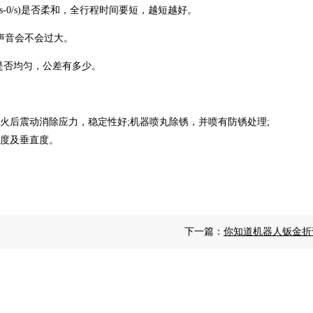
/s-0/s)是否柔和，全行程时间要短，越短越好。
的声音会不会过大。
是否均匀，公差有多少。
火后震动消除应力，稳定性好;机器喷丸除锈，并喷有防锈处理;
度及垂直度。
下一篇：
你知道机器人钣金折