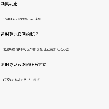
新闻动态
公司动态
机床资讯
成功案例
凯时尊龙官网的概况
发展历程
凯时尊龙官网的文化
企业荣誉
社会公益
凯时尊龙官网的联系方式
联系凯时尊龙官网
人力资源