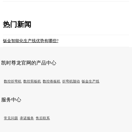
热门新闻
钣金智能化生产线优势有哪些?
凯时尊龙官网的产品中心
数控折弯机
数控剪板机
数控卷板机
折弯机随动
钣金生产线
服务中心
常见问题
承诺服务
售后联系