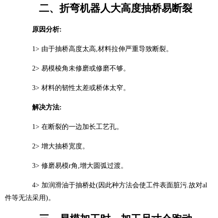
二、折弯机器人大高度抽桥易断裂
原因分析:
1> 由于抽桥高度太高,材料拉伸严重导致断裂。
2> 易模棱角未修磨或修磨不够。
3> 材料的韧性太差或桥体太窄。
解决方法:
1> 在断裂的一边加长工艺孔。
2> 增大抽桥宽度。
3> 修磨易模r角,增大圆弧过渡。
4> 加润滑油于抽桥处(因此种方法会使工件表面脏污.故对al
件等无法采用)。