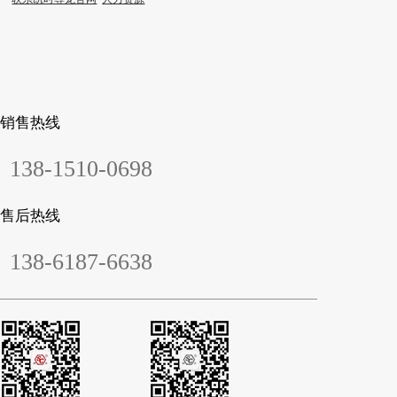
销售热线
138-1510-0698
售后热线
138-6187-6638