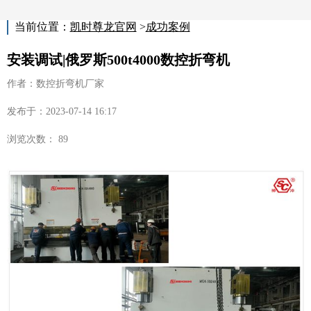
当前位置：
凯时尊龙官网
>
成功案例
安装调试|俄罗斯500t4000数控折弯机
作者：数控折弯机厂家
发布于：2023-07-14 16:17
浏览次数： 89