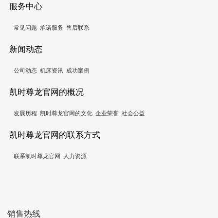
服务中心
常见问题
承诺服务
售后联系
新闻动态
公司动态
机床资讯
成功案例
凯时尊龙官网的概况
发展历程
凯时尊龙官网的文化
企业荣誉
社会公益
凯时尊龙官网的联系方式
联系凯时尊龙官网
人力资源
销售热线