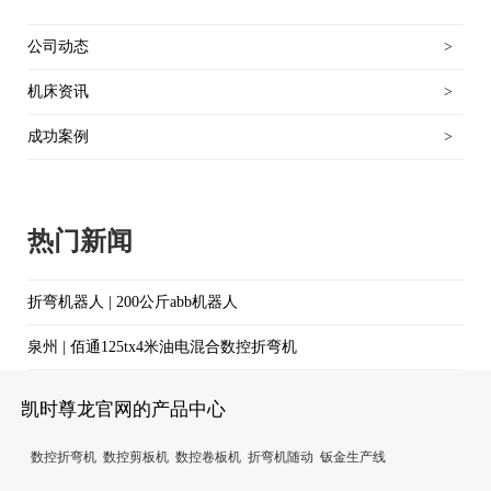
公司动态
>
机床资讯
>
成功案例
>
热门新闻
折弯机器人 | 200公斤abb机器人
泉州 | 佰通125tx4米油电混合数控折弯机
凯时尊龙官网的产品中心
数控折弯机
数控剪板机
数控卷板机
折弯机随动
钣金生产线