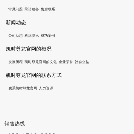
常见问题
承诺服务
售后联系
新闻动态
公司动态
机床资讯
成功案例
凯时尊龙官网的概况
发展历程
凯时尊龙官网的文化
企业荣誉
社会公益
凯时尊龙官网的联系方式
联系凯时尊龙官网
人力资源
销售热线