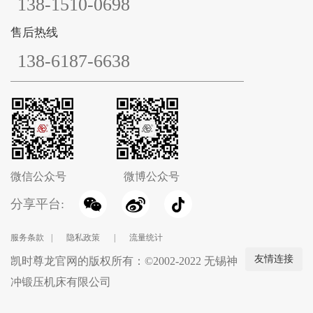
138-1510-0698
售后热线
138-6187-6638
微信公众号
微博公众号
分享平台:
服务条款
|
隐私政策
|
流量统计
友情连接
凯时尊龙官网的版权所有：©2002-2022 无锡神
冲锻压机床有限公司