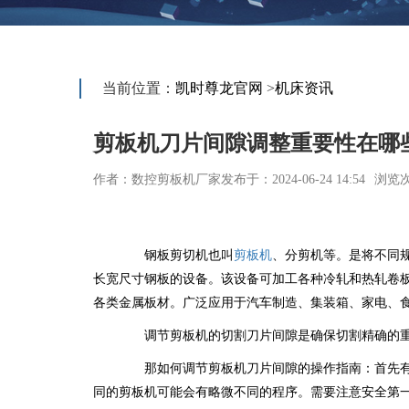
当前位置：
凯时尊龙官网
>
机床资讯
剪板机刀片间隙调整重要性在哪
作者：数控剪板机厂家
发布于：2024-06-24 14:54
浏览次
钢板剪切机也叫
剪板机
、分剪机等。是将不同
长宽尺寸钢板的设备。该设备可加工各种冷轧和热轧卷
各类金属板材。广泛应用于汽车制造、集装箱、家电、
调节剪板机的切割刀片间隙是确保切割精确的重
那如何调节剪板机刀片间隙的操作指南：首先有
同的剪板机可能会有略微不同的程序。需要注意安全第