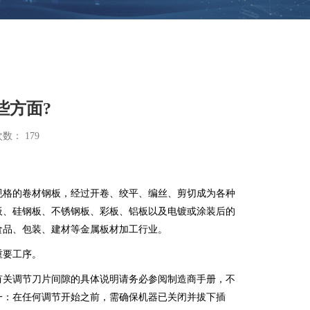
些方面?
数： 179
规格的卷材钢板，经过开卷、绞平、编丝、剪切成为各种
板、硅钢板、不锈钢板、彩板、铝板以及电镀或涂装后的
食品、包装、建材等金属板材加工行业。
要工序。
关调节刀片间隙的具体说明请务必参阅制造商手册，不
一：在任何调节开始之前，需确保机器已关闭并拔下插