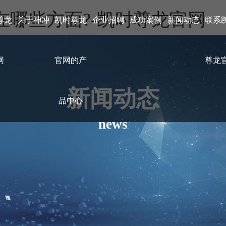
哪些方面?-凯时尊龙官网
尊龙
关于神冲
凯时尊龙
企业招聘
成功案例
新闻动态
联系
网
官网的产
尊龙
新闻动态
品中心
news