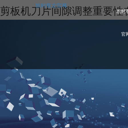
凯时尊龙官网
剪板机刀片间隙调整重要性在
凯时
官