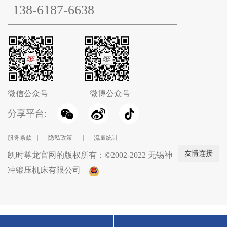
138-6187-6638
微信公众号
微博公众号
分享平台:
服务条款
|
隐私政策
|
流量统计
友情连接
凯时尊龙官网的版权所有：©2002-2022 无锡神
冲锻压机床有限公司