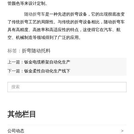
管颜色等来设计定制。
随动折弯车
是一种先进的折弯设备，它的出现彻底改变
了传统折弯工艺的局限性。与传统的折弯设备相比，随动折弯车
具有高精度、高效率和高适应性的特点，这使得它在汽车、航
空、机械制造等领域得到了广泛的应用。
标签：
折弯随动托料
上一篇：
钣金电缆桥架自动化生产
下一篇：
钣金柔性自动化生产线下
其他栏目
公司动态
>