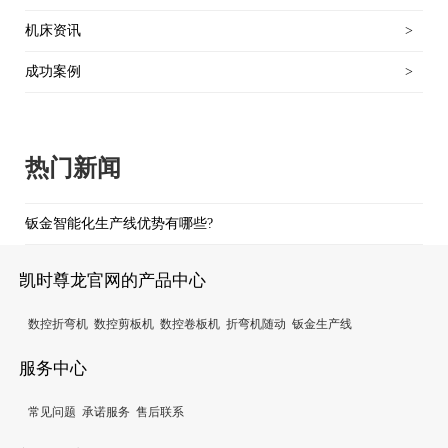
机床资讯
>
成功案例
>
热门新闻
钣金智能化生产线优势有哪些?
凯时尊龙官网的产品中心
数控折弯机
数控剪板机
数控卷板机
折弯机随动
钣金生产线
服务中心
常见问题
承诺服务
售后联系