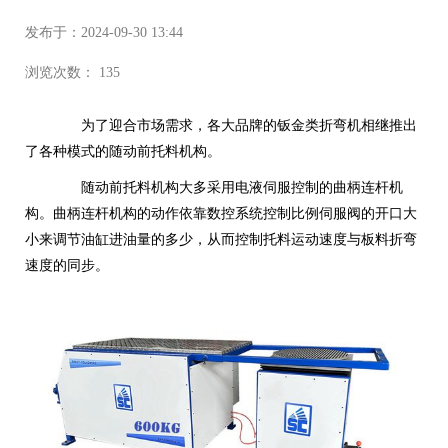
发布于：2024-09-30 13:44
浏览次数： 135
为了迎合市场需求，各大品牌的钣金类折弯机相继推出
了各种模式的随动前托料机构。
随动前托料机构大多采用电液伺服控制的曲柄连杆机
构。曲柄连杆机构的动作依靠数控系统控制比例伺服阀的开口大
小来调节油缸进油量的多少，从而控制托料运动速度与板料折弯
速度的同步。