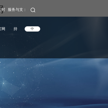
网
凯时
服务与支
|
官网
持
中