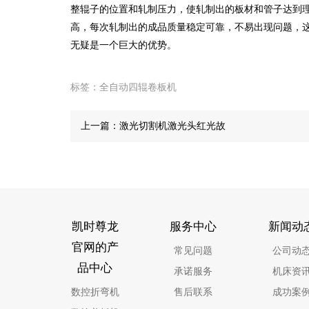
整辊子的位置和轧制压力，使轧制出的板材和管子达到
高，每次轧制出的成品质量稳定可靠，不易出现问题，
无疑是一个巨大的优势。
标签：
全自动四辊卷板机
上一篇：
激光切割机激光头红光故
凯时尊龙
服务中心
新闻动
官网的产
常见问题
公司动
品中心
承诺服务
机床资
数控折弯机
售后联系
成功案