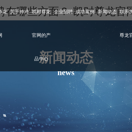
势在哪些方面？-凯时尊龙官
尊龙
关于神冲
凯时尊龙
企业招聘
成功案例
新闻动态
联系
网
官网的产
尊龙
新闻动态
品中心
news