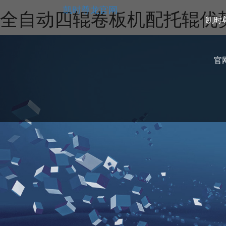
凯时尊龙官网
全自动四辊卷板机配托辊优
凯时
官