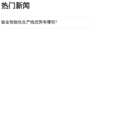
热门新闻
钣金智能化生产线优势有哪些?