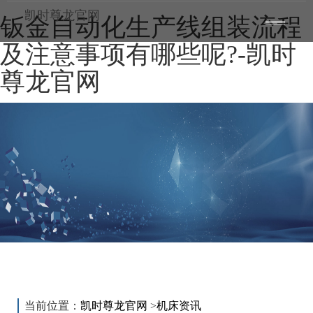
凯时尊龙官网
钣金自动化生产线组装流程
toggle
——
——
——
navigatio
及注意事项有哪些呢?-凯时
尊龙官网
新闻动态
news
当前位置：
凯时尊龙官网
>
机床资讯