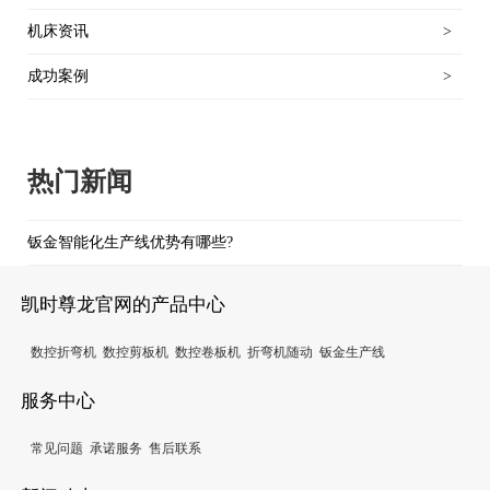
机床资讯
>
成功案例
>
热门新闻
钣金智能化生产线优势有哪些?
凯时尊龙官网的产品中心
数控折弯机
数控剪板机
数控卷板机
折弯机随动
钣金生产线
服务中心
常见问题
承诺服务
售后联系