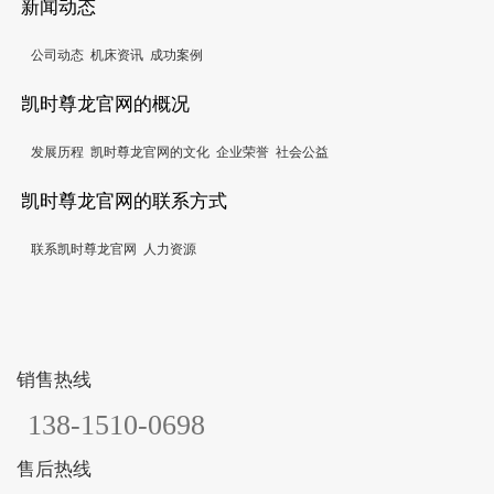
新闻动态
公司动态
机床资讯
成功案例
凯时尊龙官网的概况
发展历程
凯时尊龙官网的文化
企业荣誉
社会公益
凯时尊龙官网的联系方式
联系凯时尊龙官网
人力资源
销售热线
138-1510-0698
售后热线