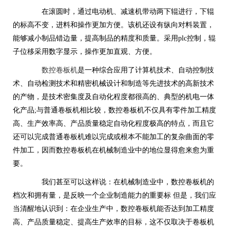
在滚圆时，通过电动机、减速机带动两下辊进行，下辊
的标高不变，进料和操作更加方便。该机还设有纵向对料装置，
能够减小制品错边量，提高制品的精度和质量。采用plc控制，辊
子位移采用数字显示，操作更加直观、方便。
数控卷板机
是一种综合应用了计算机技术、自动控制技
术、自动检测技术和精密机械设计和制造等先进技术的高新技术
的产物，是技术密集度及自动化程度都很高的、典型的机电一体
化产品;与普通卷板机相比较，数控卷板机不仅具有零件加工精度
高、生产效率高、产品质量稳定自动化程度极高的特点，而且它
还可以完成普通卷板机难以完成或根本不能加工的复杂曲面的零
件加工，因而数控卷板机在机械制造业中的地位显得愈来愈为重
要。
我们甚至可以这样说：在机械制造业中，数控卷板机的
档次和拥有量，是反映一个企业制造能力的重要标 但是，我们应
当清醒地认识到：在企业生产中，数控卷板机能否达到加工精度
高、产品质量稳定、提高生产效率的目标，这不仅取决于卷板机