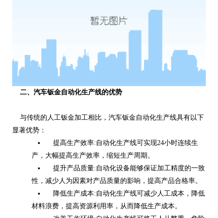
二、汽车钣金自动化生产线的优势
与传统的人工钣金加工相比，汽车钣金自动化生产线具有以下
显著优势：
提高生产效率:自动化生产线可实现24小时连续生
产，大幅提高生产效率，缩短生产周期。
提升产品质量:自动化设备能够保证加工精度的一致
性，减少人为因素对产品质量的影响，提高产品合格率。
降低生产成本:自动化生产线可减少人工成本，降低
材料浪费，提高资源利用率，从而降低生产成本。