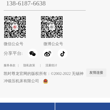
138-6187-6638
微信公众号
微博公众号
分享平台:
服务条款
|
隐私政策
|
流量统计
友情连接
凯时尊龙官网的版权所有：©2002-2022 无锡神
冲锻压机床有限公司
网站地图