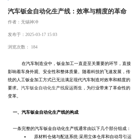
汽车钣金自动化生产线：效率与精度的革命
作者：无锡神冲
发布于：2025-03-17 15:03
浏览次数： 184
在汽车制造业中，钣金加工一直是至关重要的环节，直接
影响着车身外观、安全性和整体质量。随着科技的飞速发展，传
统的人工钣金加工方式已无法满足现代汽车制造对效率和精度的
要求。
汽车钣金自动化生产线
应运而生，为行业带来了革命性的
变革。
一、汽车钣金自动化生产线的构成
一条完整的汽车钣金自动化生产线通常由以下几个部分组成：
原材料仓储与配送系统:采用立体仓库和自动导引运