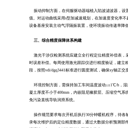
振动抑制方面，在伺服驱动器端植入陷波滤波器，设置中
值。对运动曲线采用s型加减速规划，在加速度变化率不超过
设备基座安装主动气浮隔振装置，使环境振动传递率降低
三、综合精度保障体系构建
激光干涉仪检测系统应建立全行程定位精度补偿表，采
时误差补偿。每周使用激光跟踪仪进行精度验证，建立
段，按照vdi/dgq3441标准进行圆度测试，确保xy轴正交度
环境控制方面，需保持加工车间温度波动≤±1℃/h，湿度
凝土厚度不小于400mm，内嵌阻尼橡胶层。压缩空气系统需
免污染直线导轨润滑系统。
操作规范要求每次开机后执行30分钟暖机程序，待各
录每次维护后的定位精度数据，通过大数据分析预测部件