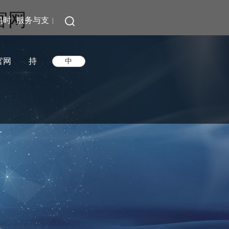
官网
凯时
服务与支
|
官网
持
中