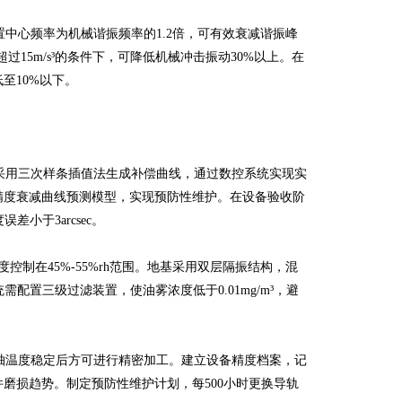
心频率为机械谐振频率的1.2倍，可有效衰减谐振峰
15m/s³的条件下，可降低机械冲击振动30%以上。在
至10%以下。
用三次样条插值法生成补偿曲线，通过数控系统实现实
精度衰减曲线预测模型，实现预防性维护。在设备验收阶
误差小于3arcsec。
控制在45%-55%rh范围。地基采用双层隔振结构，混
配置三级过滤装置，使油雾浓度低于0.01mg/m³，避
轴温度稳定后方可进行精密加工。建立设备精度档案，记
磨损趋势。制定预防性维护计划，每500小时更换导轨