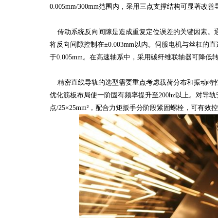
0.005mm/300mm范围内，采用三点支撑结构可显著改
传动系统反向间隙是造成重复定位误差的关键因素。通过
将反向间隙控制在±0.003mm以内。伺服电机与丝杠
于0.005mm。在高速轴系中，采用碳纤维联轴器可降低
精密直线导轨的选型需要重点考虑载荷分布和振动特性
优化筋板布局使一阶固有频率提升至200hz以上。对导
点/25×25mm²，配合力矩扳手分阶段紧固螺栓，可有