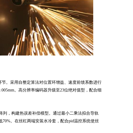
节。采用自整定算法对位置环增益、速度前馈系数进行
0.005mm。高分辨率编码器升级至23位绝对值型，配合细
器阵列，构建热误差补偿模型。通过最小二乘法拟合导轨
70%。在丝杠两端安装水冷套，配合pid温控系统使丝