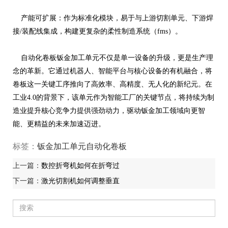
产能可扩展：作为标准化模块，易于与上游切割单元、下游焊
接/装配线集成，构建更复杂的柔性制造系统（fms）。
自动化卷板钣金加工单元不仅是单一设备的升级，更是生产理
念的革新。它通过机器人、智能平台与核心设备的有机融合，将
卷板这一关键工序推向了高效率、高精度、无人化的新纪元。在
工业4.0的背景下，该单元作为智能工厂的关键节点，将持续为制
造业提升核心竞争力提供强劲动力，驱动钣金加工领域向更智
能、更精益的未来加速迈进。
标签：
钣金加工单元自动化卷板
上一篇：
数控折弯机如何在折弯过
下一篇：
激光切割机如何调整垂直