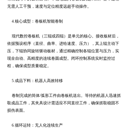
无需人工干预，速度与定位精度远超手动操作。
4.核心成型：卷板机智能卷制
现代数控卷板机（三辊或四辊）是单元的核心。接收板材后，
依据预设程序（直径、曲率、进给速度、压力），其上辊主动下
压，下辊协同旋转驱动板材，通过精确控制各辊位置与压力，实
现全自动、高精度的连续卷圆成型。闭环控制系统实时监控过
程，确保成型质量稳定。
5.成品下料：机器人高效转移
卷制完成的筒体/弧形工件由卷板机送出。等待的机器人迅速抓
取成品工件，其夹具设计需适应不同直径工件，确保抓取稳固不
损伤表面。
6.循环运转：无人化连续生产