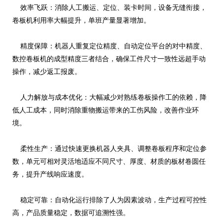
效率飞跃：消除人工搬运、定位、装卡时间，设备无缝衔接，
卷板机利用率大幅提升，单班产量显著增加。
精度保障：机器人重复定位精度、自动定位平台的对中精度、
数控卷板机的成型精度三者结合，确保工件尺寸一致性远超手动
操作，减少返工报废。
人力解放与成本优化：大幅减少对熟练卷板操作工的依赖，降
低人工成本，同时消除重物搬运带来的工伤风险，改善作业环
境。
柔性生产：通过快速更换机器人夹具、调整卷板程序和定位参
数，单元可相对灵活地适应不同尺寸、厚度、材质的板材卷圆任
务，提升产线响应速度。
稳定可靠：自动化运行排除了人为因素波动，生产过程可控性
高，产品质量稳定，数据可追溯性强。