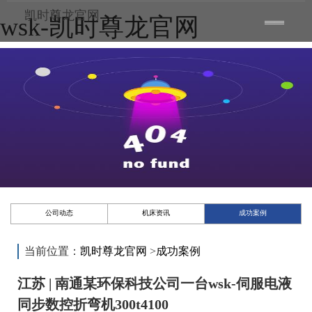
凯时尊龙官网
wsk-凯时尊龙官网
toggle
——
——
——
navigatio
成功案例
公司动态
机床资讯
case
成功案例
当前位置：
凯时尊龙官网
>
成功案例
江苏 | 南通某环保科技公司一台wsk-伺服电液
同步数控折弯机300t4100