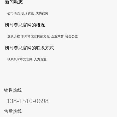
新闻动态
公司动态
机床资讯
成功案例
凯时尊龙官网的概况
发展历程
凯时尊龙官网的文化
企业荣誉
社会公益
凯时尊龙官网的联系方式
联系凯时尊龙官网
人力资源
销售热线
138-1510-0698
售后热线