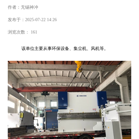
作者：无锡神冲
发布于：2025-07-22 14:26
浏览次数： 161
该单位主要从事环保设备、集尘机、风机等。