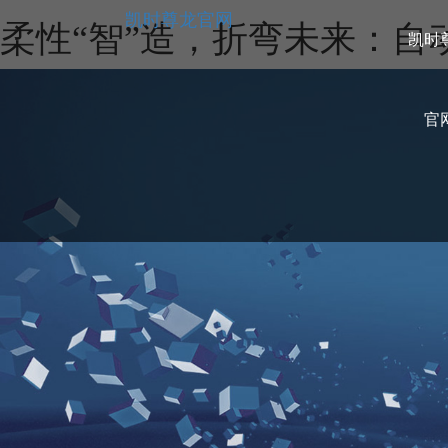
凯时尊龙官网
柔性“智”造，折弯未来：自
凯时
官