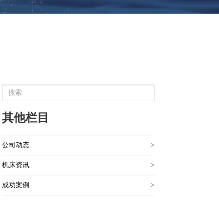
其他栏目
公司动态
>
机床资讯
>
成功案例
>