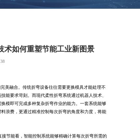
化技术如何重塑节能工业新图景
38
”的完美融合。传统折弯设备往往需要更换模具才能处理不
员技能要求苛刻。而现代柔性折弯系统通过机器人技术、
需换模即可完成多种复杂折弯作业的能力。一套系统能够
材料浪费，更通过精准控制每次折弯的角度和力度，将能
接节能看，智能控制系统能够精确计算每次折弯所需的