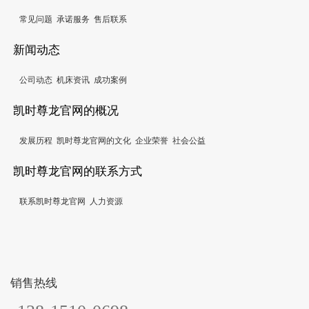
常见问题
承诺服务
售后联系
新闻动态
公司动态
机床资讯
成功案例
凯时尊龙官网的概况
发展历程
凯时尊龙官网的文化
企业荣誉
社会公益
凯时尊龙官网的联系方式
联系凯时尊龙官网
人力资源
销售热线