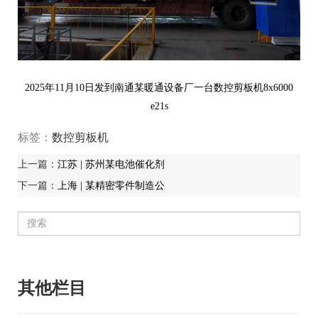
2025年11月10日发到南通某暖通设备厂一台数控剪板机8x6000
e21s
标签：
数控剪板机
上一篇：
江苏 | 苏州某电池催化剂
下一篇：
上海 | 某精密零件制造公
其他栏目