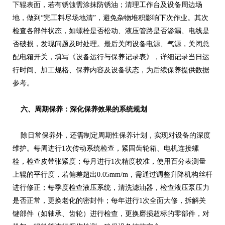
下辊表面，若有锈蚀需涂抹防锈油；清理工作台及设备周边场
地，做到“完工料尽场地清”，避免杂物堆积影响下次作业。其次
检查各部件状态，如螺栓是否松动、液压管路是否渗漏、电线是
否破损，发现问题及时处理。最后关闭设备电源、气源，关闭总
配电箱开关，填写《设备运行与保养记录表》，详细记录当日运
行时间、加工规格、保养内容及设备状态，为后续保养提供数据
参考。
六、周期保养：深化保养效果的系统规划
除日常保养外，还需制定周期性保养计划，实现对设备的深度
维护。每周进行1次传动系统检查，紧固齿轮箱、电机连接螺
栓，检查皮带张紧度；每月进行1次精度校准，使用百分表测量
上辊的平行度，若偏差超出0.05mm/m，需通过调整升降机构丝杆
进行修正；每季度检查液压系统，清洗滤油器，检查液压泵压力
是否正常，更换老化的密封件；每年进行1次全面大修，拆解关
键部件（如轴承、齿轮）进行检查，更换磨损超标的零部件，对