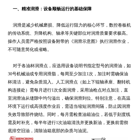
一、精准润滑：设备顺畅运行的基础保障
润滑是减少机械磨损、降低运行阻力的核心环节，数控卷板机
的传动系统、升降机构、轴承等关键部位对润滑质量要求极高。
操作人员需严格按照设备附带的《润滑示意图》执行润滑作业，
不可随意简化或省略。
对于各油杯润滑点，应选用设备说明书指定型号的润滑油，如
30号机械油或专用润滑脂，每周至少加注1次，加注时需确保油
杯清洁，避免杂质混入。人工润滑点（如上下辊轴承座、翻转机
构连接处）需每月进行1次全面润滑，采用油枪点对点加注，直
至润滑油从缝隙中均匀溢出，确保润滑到位。特别注意，在高温
环境下运行或高强度作业后，需适当缩短润滑间隔，防止因润滑
失效导致部件烧结。同时，每月需检查油箱油位，若低于刻度线
需及时补充，每半年进行1次油箱清洗并更换新油，更换前需彻
底排空旧油，清除油箱底部的杂质与油泥。