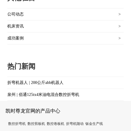
公司动态
>
机床资讯
>
成功案例
>
热门新闻
折弯机器人 | 200公斤abb机器人
泉州 | 佰通125tx4米油电混合数控折弯机
凯时尊龙官网的产品中心
数控折弯机
数控剪板机
数控卷板机
折弯机随动
钣金生产线