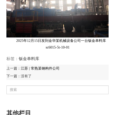
2025年12月15日发到金华某机械设备公司一台钣金单料库
sc6015-5t-10-01
标签：
钣金单料库
上一篇：
江苏 | 常熟某钢构件公司
下一篇：没有了
其他栏目