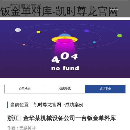
凯时尊龙官网
钣金单料库-凯时尊龙官网
toggle
——
——
——
navigatio
成功案例
公司动态
机床资讯
case
成功案例
当前位置：
凯时尊龙官网
>
成功案例
浙江 | 金华某机械设备公司一台钣金单料库
作者：无锡神冲