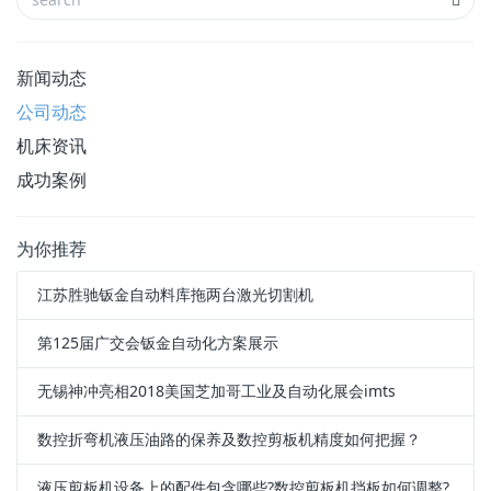
新闻动态
公司动态
机床资讯
成功案例
为你推荐
江苏胜驰钣金自动料库拖两台激光切割机
第125届广交会钣金自动化方案展示
无锡神冲亮相2018美国芝加哥工业及自动化展会imts
数控折弯机液压油路的保养及数控剪板机精度如何把握？
液压剪板机设备上的配件包含哪些?数控剪板机挡板如何调整?