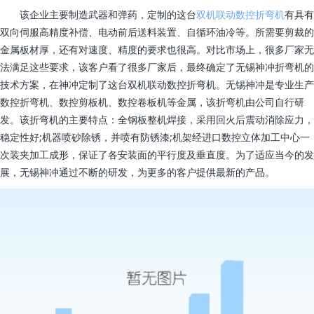
该企业主要制造武器和弹药，定制的这台
双机联动数控折弯机
有具有
双向伺服高精度补偿、电动前后送料装置、自循环油冷等。所需要剪裁的
金属板材厚，还有对速度、精度的要求也很高。对比市场上，很多厂家无
法满足这些要求，该客户看了很多厂家后，最终确定了无锡神冲折弯机的
技术方案，在神冲定制了这台双机联动数控折弯机。无锡神冲是专业生产
数控折弯机、数控剪板机、数控卷板机等金属，该折弯机由公司自行研
发。该折弯机的主要特点：全钢板整机焊接，采用回火后震动消除应力，
稳定性好;机器喷砂除锈，并喷有防锈漆;机架经进口数控立体加工中心一
次装夹加工成形，保证了各安装面的平行度及垂直度。为了适应当今的发
展，无锡神冲通过不断的研发，为更多的客户提供最新的产品。