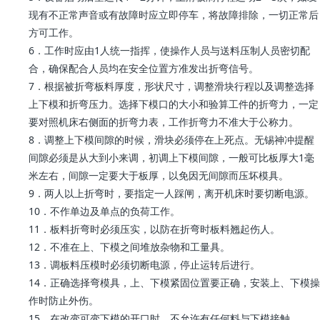
现有不正常声音或有故障时应立即停车，将故障排除，一切正常后
方可工作。
6．工作时应由1人统一指挥，使操作人员与送料压制人员密切配
合，确保配合人员均在安全位置方准发出折弯信号。
7．根据被折弯板料厚度，形状尺寸，调整滑块行程以及调整选择
上下模和折弯压力。选择下模口的大小和验算工件的折弯力，一定
要对照机床右侧面的折弯力表，工作折弯力不准大于公称力。
8．调整上下模间隙的时候，滑块必须停在上死点。无锡神冲提醒
间隙必须是从大到小来调，初调上下模间隙，一般可比板厚大1毫
米左右，间隙一定要大于板厚，以免因无间隙而压坏模具。
9．两人以上折弯时，要指定一人踩闸，离开机床时要切断电源。
10．不作单边及单点的负荷工作。
11．板料折弯时必须压实，以防在折弯时板料翘起伤人。
12．不准在上、下模之间堆放杂物和工量具。
13．调板料压模时必须切断电源，停止运转后进行。
14．正确选择弯模具，上、下模紧固位置要正确，安装上、下模操
作时防止外伤。
15．在改变可变下模的开口时，不允许有任何料与下模接触。