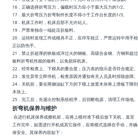
16．正确选择折弯压力，偏载时压力应小于最大压力的1/2。
17．最大折弯压力折弯制件长度不得小于工作台长度的1/3。
18．机床工作时，机床后部不允许站人。
19．严禁单独在一端处压折板料。
20．运转时发现工件或模具不正，应停车校正，严禁运转中用手校
正以防伤手。
21．禁止折超厚的铁板或淬过火的钢板、高级合金钢、方钢和超过
板料折弯机性能的板料，以免损坏机床。
22．经常检查上、下模具的重合度；压力表的指示是否符合规定。
23．发生异常立即停机，检查原因并通知有关人员及时排除故障。
24．关机前，要在两侧油缸下方的下模上放置木块将上滑板下降到
木块上。
25．完工后，先退出控制系统程序，后切断电源，清理工作场地。
折弯机保养与维护
在进行机床保养或擦机前，应将上模对准下模后放下关机，直至
工作完毕，如需进行开机或其它操作，应将模式选择在手动，并确
保安全。其保养内容如下：