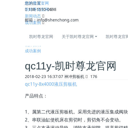
凯时尊龙官网
您的位置：
凯时尊龙官网
138-1510-0698
新闻动态
邮箱：
info@shenchong.com
成功案例
全部
凯时尊龙官网
关于凯时尊龙官网
凯时尊龙官
公司动态
机床资讯
成功案例
qc11y-凯时尊龙官网
2018-02-23 16:37:07
神冲剪板机
176
qc11y-8x4000液压剪板机
产品特点：
1、属第二代液压剪板机。采用先进的液压集成阀
2、串联油缸使机床在剪切时，剪切角不会变动。
3、三点支承滚动导轨，消除支承间隙，提高剪切