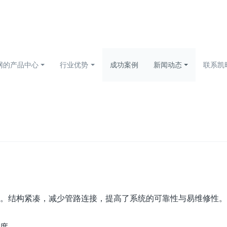
网的产品中心
行业优势
成功案例
新闻动态
联系凯
块。结构紧凑，减少管路连接，提高了系统的可靠性与易维修性。
精度。