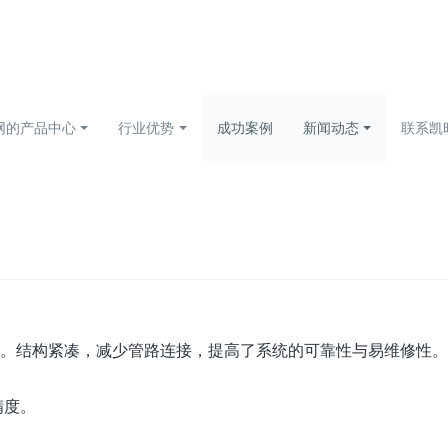
网的产品中心
行业优势
成功案例
新闻动态
联系凯
块。结构紧凑，减少管路连接，提高了系统的可靠性与易维修性。
精度。