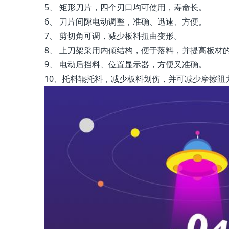
5、 矩形刀片，四个刃口均可使用，寿命长。
6、 刀片间隙电动调整，准确、迅速、方便。
7、 剪切角可调，减少板料扭曲变形。
8、 上刀架采用内倾结构，便于落料，并提高板材
9、 电动后挡料、位置显示器，方便又准确。
10、托料辊托料，减少板料划伤，并可减少摩擦阻