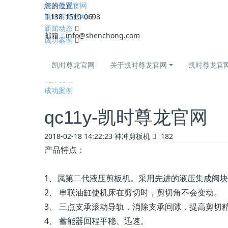
凯时尊龙官网
您的位置：
凯时尊龙官网
138-1510-0698
新闻动态
邮箱：
info@shenchong.com
成功案例
全部
凯时尊龙官网
关于凯时尊龙官网
凯时尊龙官
公司动态
机床资讯
成功案例
qc11y-凯时尊龙官网
2018-02-18 14:22:23
神冲剪板机
182
产品特点：
1、属第二代液压剪板机。采用先进的液压集成阀
2、 串联油缸使机床在剪切时，剪切角不会变动。
3、 三点支承滚动导轨，消除支承间隙，提高剪切
4、 蓄能器回程平稳、迅速。