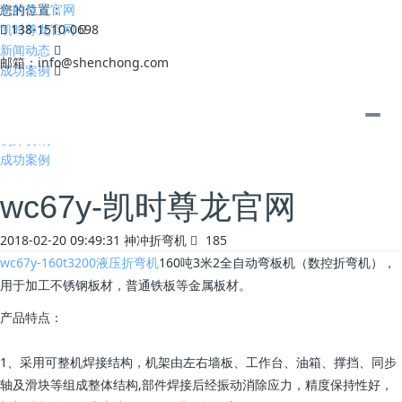
凯时尊龙官网
您的位置：
凯时尊龙官网
138-1510-0698
新闻动态
邮箱：
info@shenchong.com
成功案例
全部
公司动态
机床资讯
成功案例
wc67y-凯时尊龙官网
2018-02-20 09:49:31
神冲折弯机
185
wc67y-160t3200液压折弯机
160吨3米2全自动弯板机（数控折弯机），
用于加工不锈钢板材，普通铁板等金属板材。
产品特点：
1、采用可整机焊接结构，机架由左右墙板、工作台、油箱、撑挡、同步
轴及滑块等组成整体结构,部件焊接后经振动消除应力，精度保持性好，