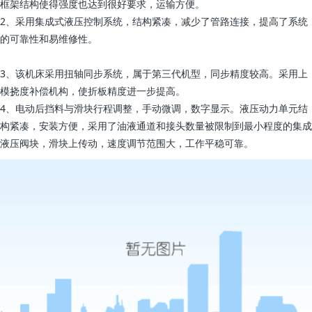
框架结构使得强度也达到很好要求，运输方便。
2、采用集成式液压控制系统，结构紧凑，减少了管路连接，提高了系统
的可靠性和易维修性。
3、该机床采用扭轴同步系统，属于第三代机型，同步精度较高。采用上
模挠度补偿机构，使折板精度进一步提高。
4、电动后挡料与滑块行程调整，手动微调，数字显示。液压动力单元结
构紧凑，安装方便，采用了油液通道和接头数量被限制到最小程度的集成
液压阀块，滑块上传动，速度调节范围大，工作平稳可靠。