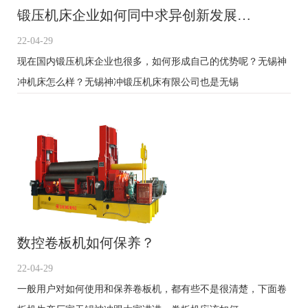
锻压机床企业如何同中求异创新发展…
22-04-29
现在国内锻压机床企业也很多，如何形成自己的优势呢？无锡神
冲机床怎么样？无锡神冲锻压机床有限公司也是无锡
数控卷板机如何保养？
22-04-29
一般用户对如何使用和保养卷板机，都有些不是很清楚，下面卷