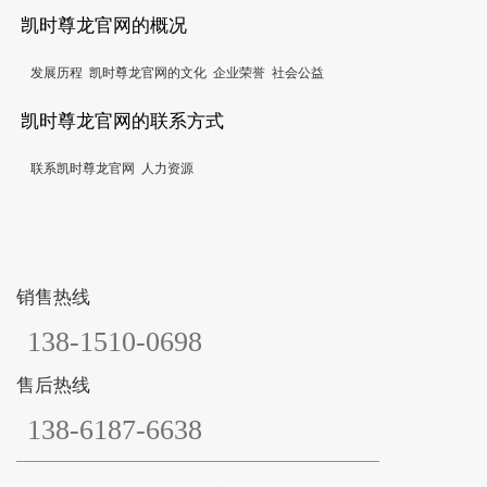
凯时尊龙官网的概况
发展历程
凯时尊龙官网的文化
企业荣誉
社会公益
凯时尊龙官网的联系方式
联系凯时尊龙官网
人力资源
销售热线
138-1510-0698
售后热线
138-6187-6638