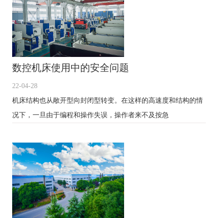
数控机床使用中的安全问题
22-04-28
机床结构也从敞开型向封闭型转变。在这样的高速度和结构的情
况下，一旦由于编程和操作失误，操作者来不及按急