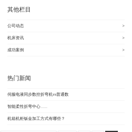
其他栏目
公司动态
>
机床资讯
>
成功案例
>
热门新闻
伺服电液同步数控折弯机vs普通数
智能柔性折弯中心......
机箱机柜钣金加工方式有哪些？