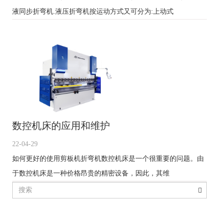
液同步折弯机.液压折弯机按运动方式又可分为:上动式
数控机床的应用和维护
22-04-29
如何更好的使用剪板机折弯机数控机床是一个很重要的问题。由
于数控机床是一种价格昂贵的精密设备，因此，其维