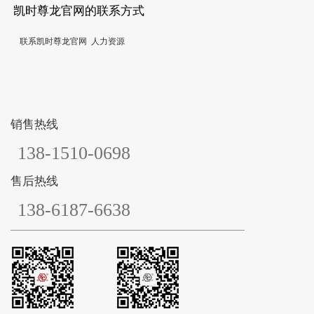
凯时尊龙官网的联系方式
联系凯时尊龙官网
人力资源
销售热线
138-1510-0698
售后热线
138-6187-6638