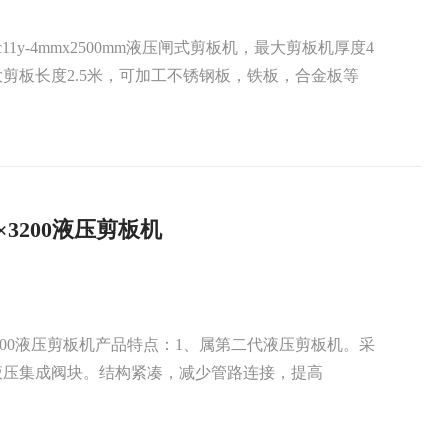
11y-4mmx2500mm液压闸式剪板机，最大剪板机厚度4
剪板长度2.5米，可加工不锈钢板，铁板，合金板等
-8×3200液压剪板机
-8×3200液压剪板机产品特点：1、属第二代液压剪板机。采
液压集成阀块。结构紧凑，减少管路连接，提高