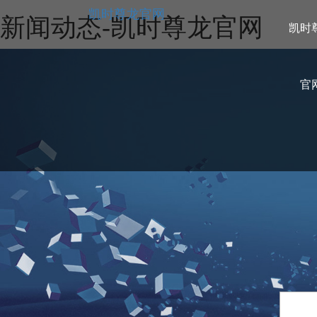
凯时尊龙官网
新闻动态-凯时尊龙官网
凯时
官