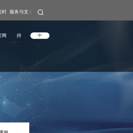
凯时
服务与支
|
官网
持
中
案例