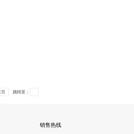
末页
跳转至：
销售热线