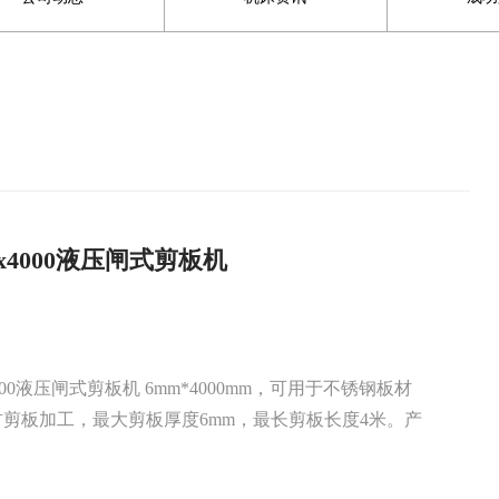
-6x4000液压闸式剪板机
6x4000液压闸式剪板机 6mm*4000mm，可用于不锈钢板材
剪板加工，最大剪板厚度6mm，最长剪板长度4米。产