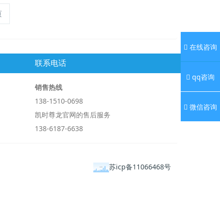
页
在线咨询
联系电话
qq咨询
销售热线
138-1510-0698
微信咨询
凯时尊龙官网的售后服务
138-6187-6638
苏icp备11066468号