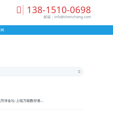
138-1510-0698
邮箱：
info@shenchong.com
官网
菏泽金坛-上辊万能数控卷...