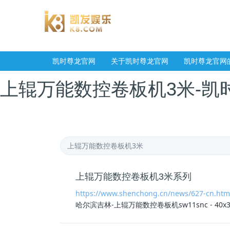
凯时尊龙官网
关于凯时尊龙官网
凯时尊龙官网
上辊万能数控卷板机3米-凯
上辊万能数控卷板机3米系列
https://www.shenchong.cn/news/627-cn.htm
哈尔滨吉林-上辊万能数控卷板机sw11snc - 