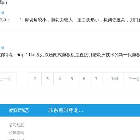
焊）
ml
点： 1. 剪切角较小，剪切力较大，扭曲变形小，机架强度高，刀口直线
ml
）的特点：◆qc11kq系列液压闸式剪板机是直接引进欧洲技术的新一代剪板
上一页
1
2
3
4
5
6
7
...144
下一
新闻动态
联系凯时尊龙官网
公司动态
机床资讯