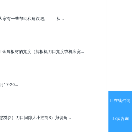
家有一些帮助和建议吧。 从...
工金属板材的宽度（剪板机刀口宽度或机床宽...
-20...
在线咨询
制2）刀口间隙大小控制3）剪切角...
qq咨询