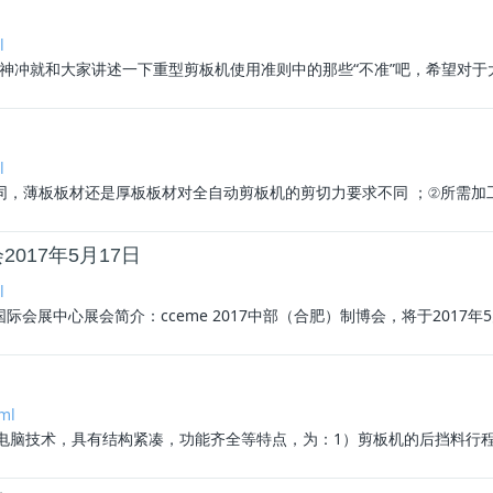
l
冲就和大家讲述一下重型剪板机使用准则中的那些“不准”吧，希望对于大
l
同，薄板板材还是厚板板材对
全自动剪板机
的剪切力要求不同 ；②所需加
017年5月17日
l
国际会展中心展会简介：cceme 2017中部（合肥）制博会，将于2017年5月17
ml
新电脑技术，具有结构紧凑，功能齐全等特点，为：1）剪板机的后挡料行程控