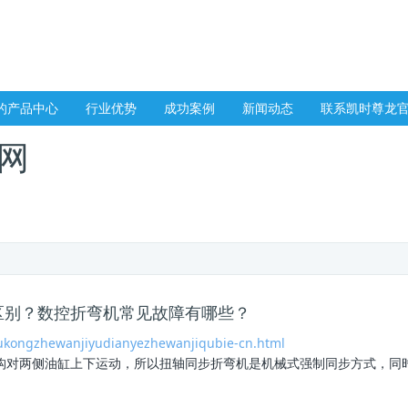
的产品中心
行业优势
成功案例
新闻动态
联系凯时尊龙
网
区别？数控折弯机常见故障有哪些？
ukongzhewanjiyudianyezhewanjiqubie-cn.html
构对两侧油缸上下运动，所以
扭轴同步折弯机
是机械式强制同步方式，同