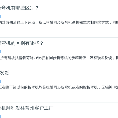
折弯机有哪些区别？
l
构对两侧油缸上下运动，所以
扭轴同步折弯机
是机械式强制同步方式，同
折弯机的区别有哪些？
l
折弯滑块抗偏载荷能力强;
扭轴同步折弯机
同步精度低，没有误差反馈，折
利发货
l
正在往下卸以前的折弯机均是
扭轴同步折弯机
或者阀控折弯机，无锡神冲
弯机顺利发往常州客户工厂
l