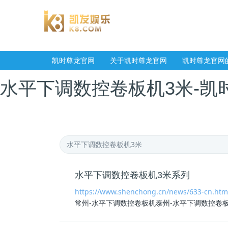
凯时尊龙官网
关于凯时尊龙官网
凯时尊龙官网
水平下调数控卷板机3米-凯
水平下调数控卷板机3米系列
https://www.shenchong.cn/news/633-cn.htm
常州-水平下调数控卷板机泰州-水平下调数控卷板机sw1