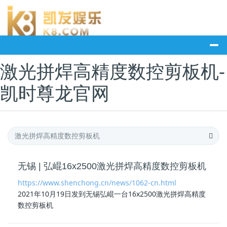
激光拼焊高精度数控剪板机-
凯时尊龙官网
无锡 | 弘崐16x2500激光拼焊高精度数控剪板机
https://www.shenchong.cn/news/1062-cn.html
2021年10月19日发到无锡弘崐一台16x2500
激光拼焊高精度
数控剪板机