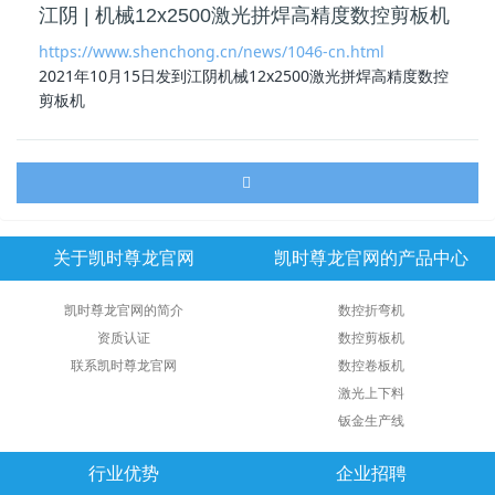
江阴 | 机械12x2500激光拼焊高精度数控剪板机
https://www.shenchong.cn/news/1046-cn.html
2021年10月15日发到江阴机械12x2500
激光拼焊高精度数控
剪板机
关于凯时尊龙官网
凯时尊龙官网的产品中心
凯时尊龙官网的简介
数控折弯机
资质认证
数控剪板机
联系凯时尊龙官网
数控卷板机
激光上下料
钣金生产线
行业优势
企业招聘