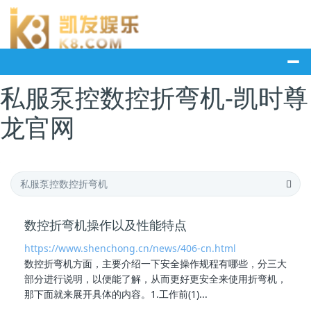
私服泵控数控折弯机-凯时尊
龙官网
数控折弯机操作以及性能特点
https://www.shenchong.cn/news/406-cn.html
数控折弯机方面，主要介绍一下安全操作规程有哪些，分三大
部分进行说明，以便能了解，从而更好更安全来使用折弯机，
那下面就来展开具体的内容。1.工作前(1)...