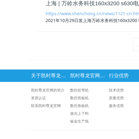
上海 | 万岭水务科技160x3200 s6
https://www.shenchong.cn/news/1121-cn.ht
2021年10月29日发上海万岭水务科技160x3200 
关于凯时尊龙官网
凯时尊龙官网的产品中心
行业优势
凯时尊龙官网的简介
数控折弯机
技术优势
资质认证
数控剪板机
质量优势
联系凯时尊龙官网
数控卷板机
服务优势
激光上下料
钣金生产线