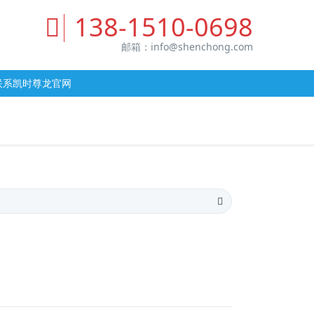
138-1510-0698
邮箱：
info@shenchong.com
联系凯时尊龙官网