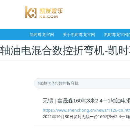
凯时尊龙官网
关于凯时尊龙官网
凯时尊龙官网
轴油电混合数控折弯机-凯
无锡 | 鑫晟淼160吨3米2 4十1轴油
https://www.shenchong.cn/news/1126-cn.ht
2021年10月30日发到无锡一台160吨3米2 4十1