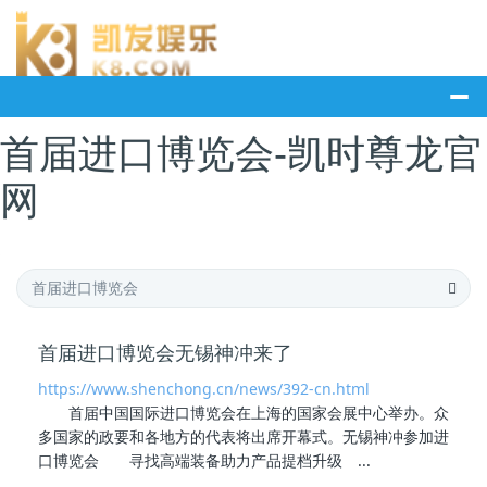
首届进口博览会-凯时尊龙官
网
首届进口博览会无锡神冲来了
https://www.shenchong.cn/news/392-cn.html
首届中国国际进口博览会在上海的国家会展中心举办。众
多国家的政要和各地方的代表将出席开幕式。无锡神冲参加进
口博览会 寻找高端装备助力产品提档升级 ...