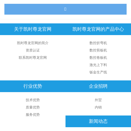
关于凯时尊龙官网
凯时尊龙官网的产品中心
凯时尊龙官网的简介
数控折弯机
资质认证
数控剪板机
联系凯时尊龙官网
数控卷板机
激光上下料
钣金生产线
行业优势
企业招聘
技术优势
外贸
质量优势
内销
服务优势
新闻动态