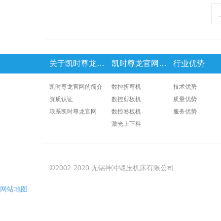
关于凯时尊龙官网
凯时尊龙官网的产品中心
行业优势
凯时尊龙官网的简介
数控折弯机
技术优势
资质认证
数控剪板机
质量优势
联系凯时尊龙官网
数控卷板机
服务优势
激光上下料
©2002-2020 无锡神冲锻压机床有限公司
网站地图