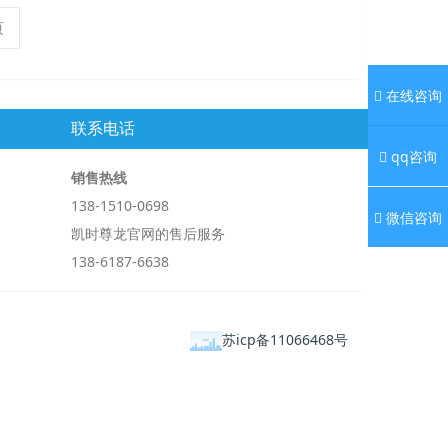
页
在线咨询
联系电话
qq咨询
销售热线
138-1510-0698
微信咨询
凯时尊龙官网的售后服务
138-6187-6638
苏icp备11066468号