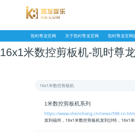
凯时尊龙官网
关于凯时尊龙官网
凯时尊龙官网
16x1米数控剪板机-凯时尊
1米数控剪板机系列
https://www.shenchong.cn/news/598-cn.htm
发到福州，
16x1米数控剪板机
发到沙特，
16x1