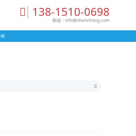
138-1510-0698
邮箱：
info@shenchong.com
官网