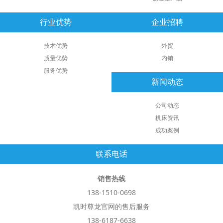
行业优势
企业招聘
技术优势
外贸
质量优势
内销
服务优势
新闻动态
公司动态
机床资讯
成功案例
联系电话
销售热线
138-1510-0698
凯时尊龙官网的售后服务
138-6187-6638