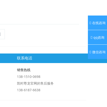
在线咨询
页
qq咨询
微信咨询
联系电话
销售热线
138-1510-0698
凯时尊龙官网的售后服务
138-6187-6638