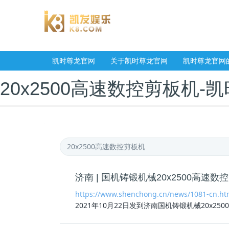
凯时尊龙官网
关于凯时尊龙官网
凯时尊龙官网
20x2500高速数控剪板机-
济南 | 国机铸锻机械20x2500高速数
https://www.shenchong.cn/news/1081-cn.ht
2021年10月22日发到济南国机铸锻机械
20x25