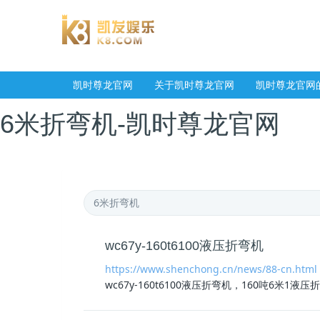
凯时尊龙官网
关于凯时尊龙官网
凯时尊龙官网
6米折弯机-凯时尊龙官网
wc67y-160t6100液压折弯机
https://www.shenchong.cn/news/88-cn.html
wc67y-160t6100液压折弯机，160吨6