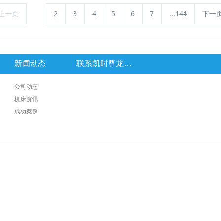
上一页
1
2
3
4
5
6
7
...144
下一
新闻动态
联系凯时尊龙官网
公司动态
机床资讯
成功案例