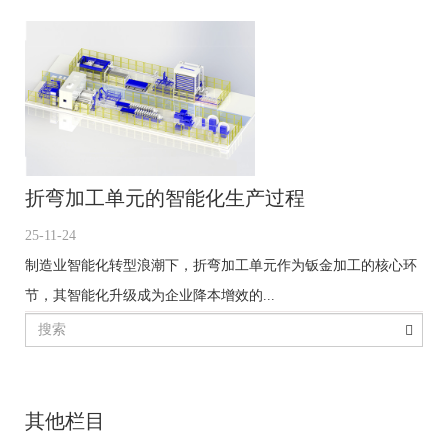
折弯加工单元的智能化生产过程
25-11-24
制造业智能化转型浪潮下，折弯加工单元作为钣金加工的核心环
节，其智能化升级成为企业降本增效的...
其他栏目