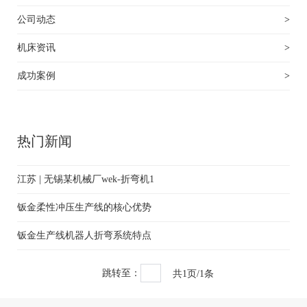
公司动态
>
机床资讯
>
成功案例
>
热门新闻
江苏 | 无锡某机械厂wek-折弯机1
钣金柔性冲压生产线的核心优势
钣金生产线机器人折弯系统特点
跳转至：
共1页/1条