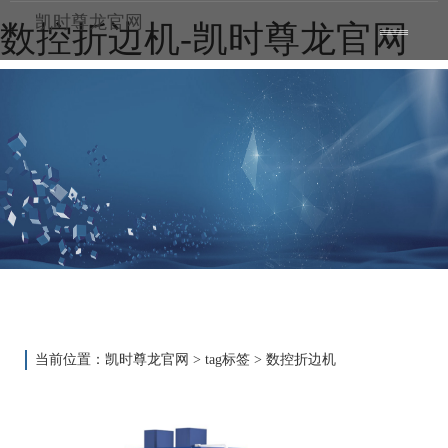
凯时尊龙官网
数控折边机-凯时尊龙官网
toggle
——
——
——
navigatio
新闻动态
news
当前位置：
凯时尊龙官网
>
tag标签
> 数控折边机