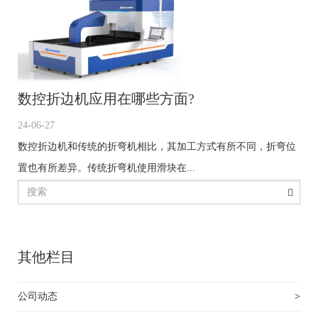
数控折边机应用在哪些方面?
24-06-27
数控折边机和传统的折弯机相比，其加工方式有所不同，折弯位
置也有所差异。传统折弯机使用滑块在...
其他栏目
公司动态
>