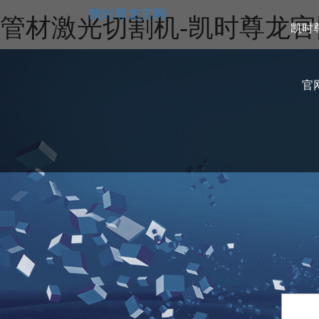
凯时尊龙官网
管材激光切割机-凯时尊龙官
凯时
官