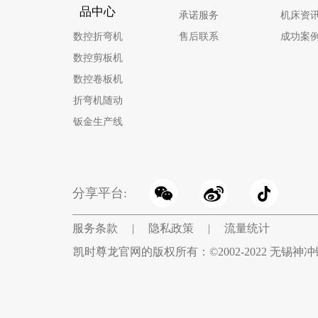
品中心
承诺服务
机床资
数控折弯机
售后联系
成功案
数控剪板机
数控卷板机
折弯机随动
钣金生产线
分享平台:
服务条款
|
隐私政策
|
流量统计
凯时尊龙官网的版权所有：©2002-2022 无锡