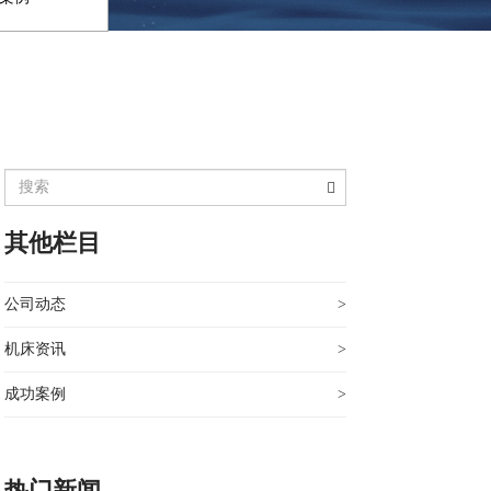
其他栏目
公司动态
>
机床资讯
>
成功案例
>
热门新闻