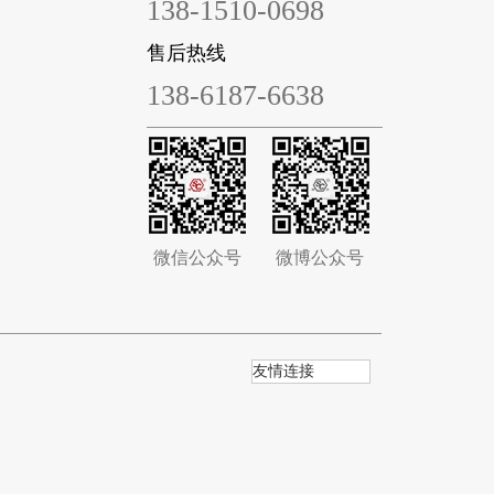
138-1510-0698
售后热线
138-6187-6638
微信公众号
微博公众号
友情连接