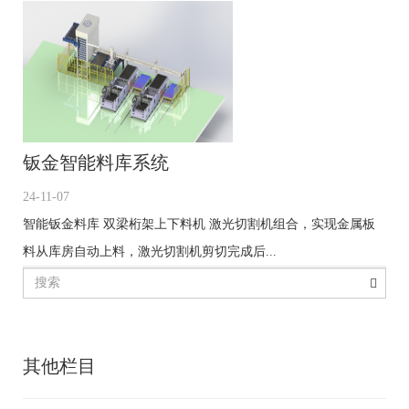
钣金智能料库系统
24-11-07
智能钣金料库 双梁桁架上下料机 激光切割机组合，实现金属板
料从库房自动上料，激光切割机剪切完成后...
其他栏目