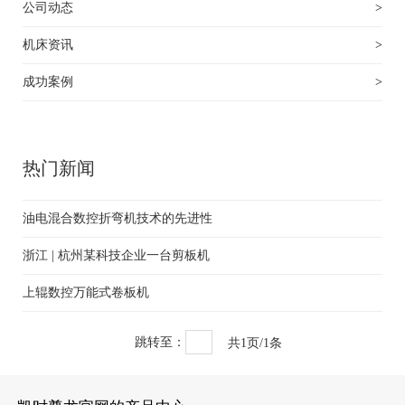
公司动态
>
机床资讯
>
成功案例
>
热门新闻
油电混合数控折弯机技术的先进性
浙江 | 杭州某科技企业一台剪板机
上辊数控万能式卷板机
跳转至：
共1页/1条