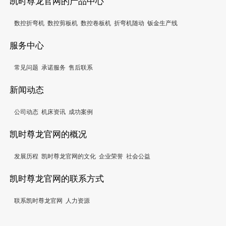
凯时尊龙官网的产品中心
数控折弯机
数控剪板机
数控卷板机
折弯机随动
钣金生产线
服务中心
常见问题
承诺服务
售后联系
新闻动态
公司动态
机床资讯
成功案例
凯时尊龙官网的概况
发展历程
凯时尊龙官网的文化
企业荣誉
社会公益
凯时尊龙官网的联系方式
联系凯时尊龙官网
人力资源