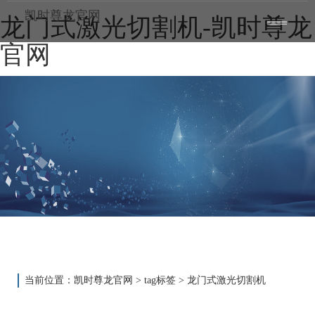
凯时尊龙官网
龙门式激光切割机-凯时尊龙
toggle
——
——
——
navigatio
官网
新闻动态
news
当前位置：
凯时尊龙官网
>
tag标签
> 龙门式激光切割机