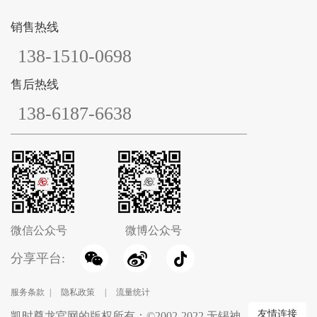
销售热线
138-1510-0698
售后热线
138-6187-6638
微信公众号
微博公众号
分享平台:
服务条款
|
隐私政策
|
流量统计
友情连接
凯时尊龙官网的版权所有：©2002-2022 无锡神