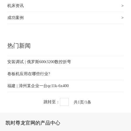
机床资讯
>
成功案例
>
热门新闻
安装调试 | 俄罗斯600t3200数控折弯
卷板机应用在哪些行业?
福建 | 漳州某企业一台qc11k-6x400
跳转至：
共1页/1条
凯时尊龙官网的产品中心