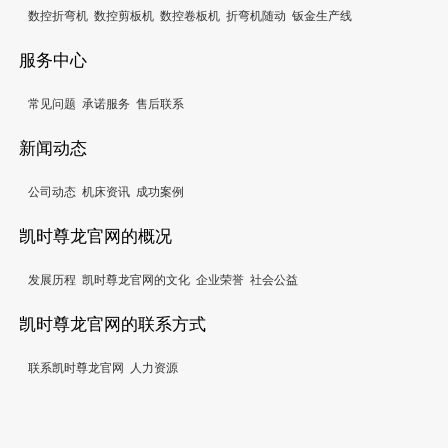
数控折弯机
数控剪板机
数控卷板机
折弯机随动
钣金生产线
服务中心
常见问题
承诺服务
售后联系
新闻动态
公司动态
机床资讯
成功案例
凯时尊龙官网的概况
发展历程
凯时尊龙官网的文化
企业荣誉
社会公益
凯时尊龙官网的联系方式
联系凯时尊龙官网
人力资源