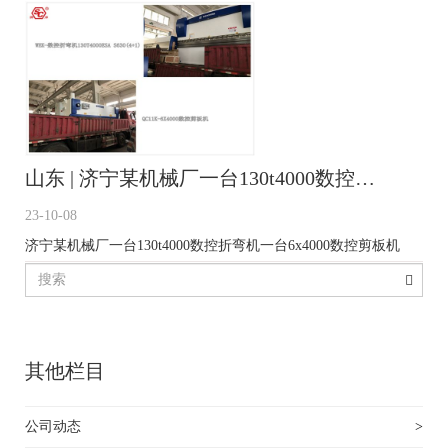
山东 | 济宁某机械厂一台130t4000数控…
23-10-08
济宁某机械厂一台130t4000数控折弯机一台6x4000数控剪板机
其他栏目
公司动态
>