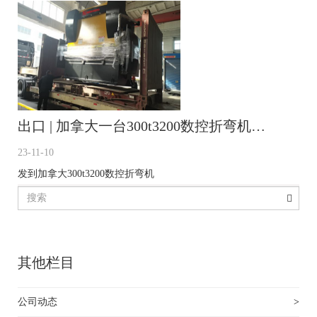
出口 | 加拿大一台300t3200数控折弯机…
23-11-10
发到加拿大300t3200数控折弯机
其他栏目
公司动态
>