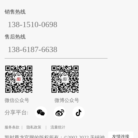
销售热线
138-1510-0698
售后热线
138-6187-6638
微信公众号
微博公众号
分享平台:
服务条款
|
隐私政策
|
流量统计
友情连接
凯时尊龙官网的版权所有：©2002-2022 无锡神