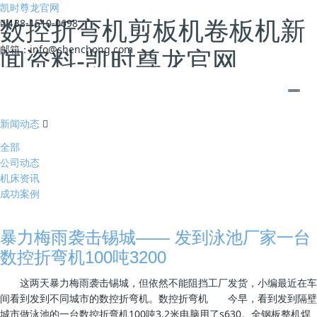
凯时尊龙官网
数控折弯机剪板机卷板机新
138-1510-0698
邮箱：
info@shenchong.com
闻资料-凯时尊龙官网
您的位置：
凯时尊龙官网
新闻动态
全部
公司动态
机床资讯
成功案例
暴力梅雨袭击锡城—— 发到泳池厂家一台
数控折弯机100吨3200
这两天暴力梅雨袭击锡城，但依然不能阻挡工厂发货，小编最近在车
间看到发到不同城市的数控折弯机。数控折弯机 今早，看到发到隔壁
城市做泳池的一台数控折弯机100吨3.2米电脑用了s630。全钢板整机焊