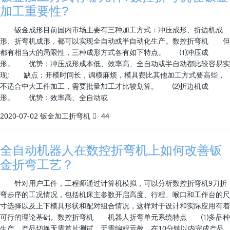
加工重要性?
钣金成形目前国内市场主要有三种加工方式：冲压成形、折边机成
形、折弯机成形，都可以实现全自动或半自动化生产。数控折弯机 但
都有相当大的局限性，三种成形方式各有如下特点。 ⑴冲压成
形。 优势：冲压成形成本低、效率高、全自动或半自动都比较容易实
现; 缺点：开模时间长，调模麻烦，模具费比其他加工方式要高些，
不适合中大工件加工，需要批量加工才比较划算。 ⑵折边机成
形。 优势：效率高、全自动或
2020-07-02
钣金加工折弯机
44
全自动机器人在数控折弯机上如何改善钣
金折弯工艺？
针对用户工件，工程师通过计算机模拟，可以分析数控折弯机9刀折
弯步序的工况情况，包括机床主参数开启高度、行程、喉口和工作台的尺
寸选择以及上下模具形状和配对组合情况，这样对于设计和实际应用有着
可行的理论基础。数控折弯机 机器人折弯单元系统特点 ⑴多品种
生产，产品切换无需首片测试，无需编程示教，在10分钟以内完成产品