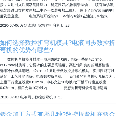
接，采用回火后震动消除应力，稳定性好;机器喷砂除锈，并喷有防锈漆;
机架经进口数控立体加工中心一次装夹加工成形，保证了各安装面的平行
度及垂直度。 电脑系统可控制y1 、y2轴(y1控制左油缸，y2控制
2020-07-06
发到泳池厂家数控折弯机
23
如何选择数控折弯机模具?电液同步数控折
弯机的优势有哪些?
数控折弯机模具材质一般用t8或t10的，再好一些的42crmo、
cr12mov材质等，它要求的主要是高强度、高韧性和良好的耐磨性能，
选用冷作模具钢吧。42crmo主要用于做数控折弯机模具。实用性能可以
满足，工艺性能也好。电液数控折弯机 我们做的折弯机模具精度为：
上模平行度直线度0.02mm，中心允差10秒以内;下模平行度直线度
0.03mm，槽口允差10秒以内。 1、要想为折弯机设备选择适当
2020-07-03
电液同步数控折弯机
53
钣金加工方式有哪几种?数控折弯机在钣金