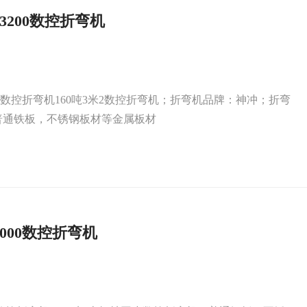
60t3200数控折弯机
0t3200数控折弯机160吨3米2数控折弯机；折弯机品牌：神冲；折弯
普通铁板，不锈钢板材等金属板材
3t2000数控折弯机