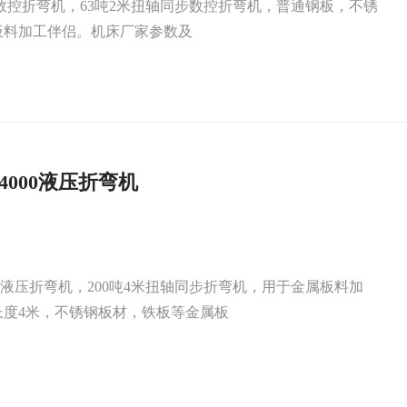
t2000数控折弯机，63吨2米扭轴同步数控折弯机​，普通钢板，不锈
板料加工伴侣。机床厂家参数及
00t4000液压折弯机
0t4000液压折弯机，200吨4米扭轴同步折弯机，用于金属板料加
长度4米，不锈钢板材，铁板等金属板