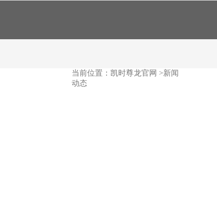
当前位置：
凯时尊龙官网
>
新闻
动态