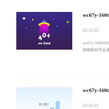
wc67y-1
21-11-22
wc67y-16
锈钢板材等金属
wc67y-1
21-11-22