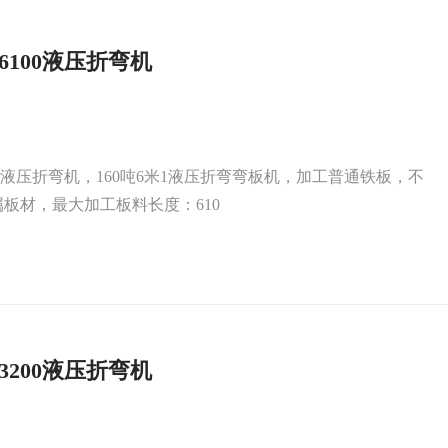
60t6100液压折弯机
0t6100液压折弯机，160吨6米1液压折弯弯板机，加工普通铁板，不
板材，最大加工板料长度：610
60t3200液压折弯机