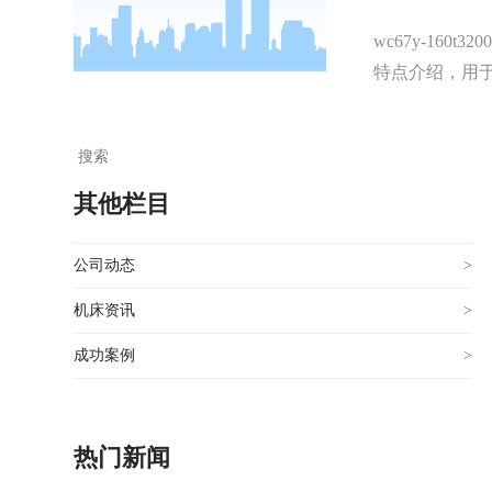
wc67y-16
特点介绍，用
其他栏目
公司动态
>
机床资讯
>
成功案例
>
热门新闻