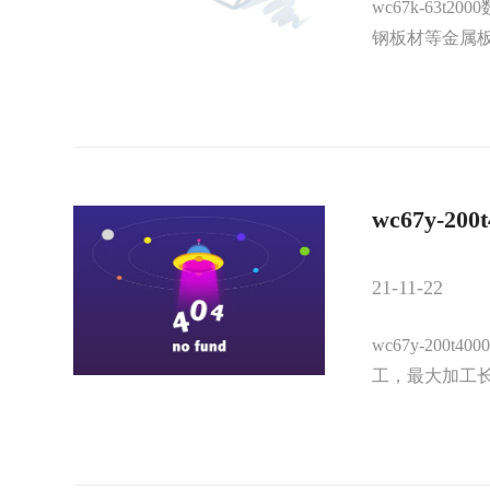
wc67k-63
钢板材等金属
wc67y-2
21-11-22
wc67y-20
工，最大加工