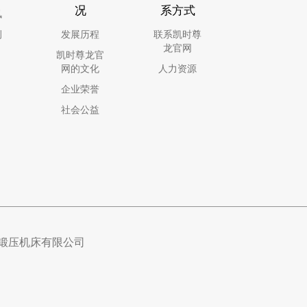
况
系方式
讯
例
发展历程
联系凯时尊
龙官网
凯时尊龙官
网的文化
人力资源
企业荣誉
社会公益
神冲锻压机床有限公司