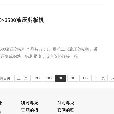
-16×2500液压剪板机
16×2500液压剪板机产品特点：1、属第二代液压剪板机。采
液压集成阀块。结构紧凑，减少管路连接，提
网首页
上一页
299
300
301
302
303
下一页
态
凯时尊龙
凯时尊龙
官网的概
官网的联
态