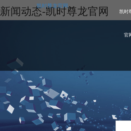
凯时尊龙官网
新闻动态-凯时尊龙官网
凯时
官