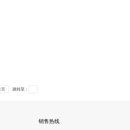
末页
跳转至：
销售热线