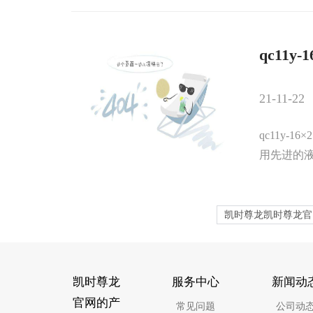
qc11y
21-11-22
qc11y-
用先进的
凯时尊龙凯时尊龙官
凯时尊龙
服务中心
新闻动
官网的产
常见问题
公司动