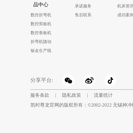
品中心
承诺服务
机床资
数控折弯机
售后联系
成功案
数控剪板机
数控卷板机
折弯机随动
钣金生产线
分享平台:
服务条款
|
隐私政策
|
流量统计
凯时尊龙官网的版权所有：©2002-2022 无锡