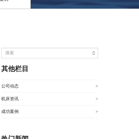
其他栏目
公司动态
>
机床资讯
>
成功案例
>
热门新闻