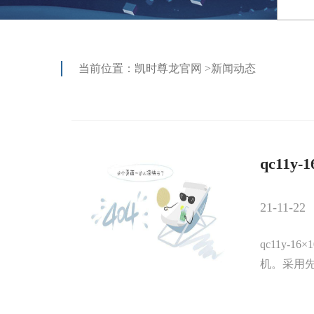
当前位置：
凯时尊龙官网
>
新闻动态
qc11y
21-11-22
qc11y-
机。采用