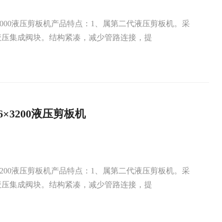
16×4000液压剪板机产品特点：1、属第二代液压剪板机。采
液压集成阀块。结构紧凑，减少管路连接，提
-16×3200液压剪板机
16×3200液压剪板机产品特点：1、属第二代液压剪板机。采
液压集成阀块。结构紧凑，减少管路连接，提